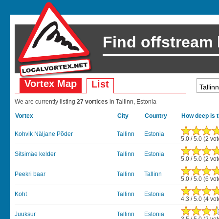
Find offstream
Vortex Map
List
We are currently listing
27 vortices
in Tallinn, Estonia
Vortex
City
Country
How deep is 
Kohvik Näljane Põder
Tallinn
Estonia
5.0 / 5.0 (2 vo
Sitsimäe kelder
Tallinn
Estonia
5.0 / 5.0 (2 vo
Peekri baar
Tallinn
Tallinn
5.0 / 5.0 (6 vo
Koht
Tallinn
Estonia
4.3 / 5.0 (4 vo
Juuksur
Tallinn
Estonia