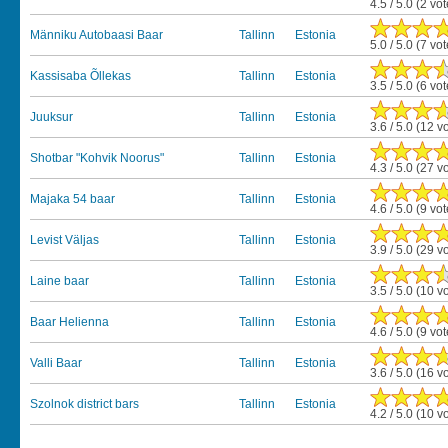
4.5 / 5.0 (2 vo
Männiku Autobaasi Baar
Tallinn
Estonia
5.0 / 5.0 (7 vo
Kassisaba Õllekas
Tallinn
Estonia
3.5 / 5.0 (6 vo
Juuksur
Tallinn
Estonia
3.6 / 5.0 (12 v
Shotbar "Kohvik Noorus"
Tallinn
Estonia
4.3 / 5.0 (27 v
Majaka 54 baar
Tallinn
Estonia
4.6 / 5.0 (9 vo
Levist Väljas
Tallinn
Estonia
3.9 / 5.0 (29 v
Laine baar
Tallinn
Estonia
3.5 / 5.0 (10 v
Baar Helienna
Tallinn
Estonia
4.6 / 5.0 (9 vo
Valli Baar
Tallinn
Estonia
3.6 / 5.0 (16 v
Szolnok district bars
Tallinn
Estonia
4.2 / 5.0 (10 v