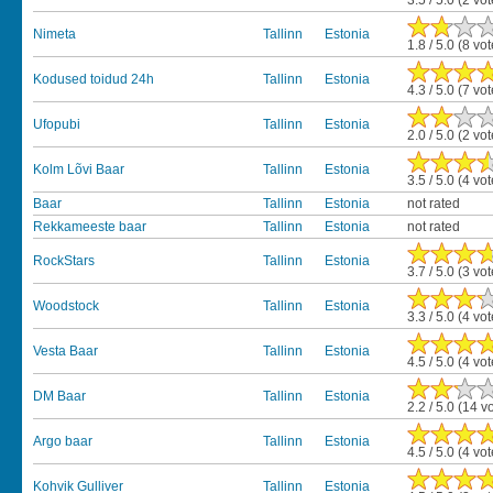
3.5 / 5.0 (2 vo
Nimeta
Tallinn
Estonia
1.8 / 5.0 (8 vo
Kodused toidud 24h
Tallinn
Estonia
4.3 / 5.0 (7 vo
Ufopubi
Tallinn
Estonia
2.0 / 5.0 (2 vo
Kolm Lõvi Baar
Tallinn
Estonia
3.5 / 5.0 (4 vo
Baar
Tallinn
Estonia
not rated
Rekkameeste baar
Tallinn
Estonia
not rated
RockStars
Tallinn
Estonia
3.7 / 5.0 (3 vo
Woodstock
Tallinn
Estonia
3.3 / 5.0 (4 vo
Vesta Baar
Tallinn
Estonia
4.5 / 5.0 (4 vo
DM Baar
Tallinn
Estonia
2.2 / 5.0 (14 v
Argo baar
Tallinn
Estonia
4.5 / 5.0 (4 vo
Kohvik Gulliver
Tallinn
Estonia